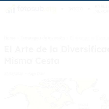
ANÁLIS
INICIO
MERCA
Home
Estrategias de Inversión
>
>
El Arte de la Diver
El Arte de la Diversific
Misma Cesta
Yago Dias
07/05/2026
•