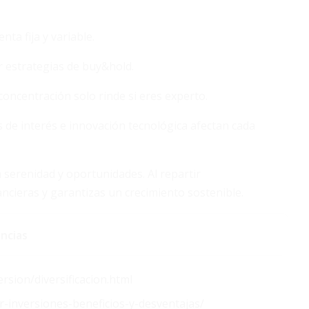
ta fija y variable.
ar estrategias de buy&hold.
 concentración solo rinde si eres experto.
os de interés e innovación tecnológica afectan cada
da serenidad y oportunidades. Al repartir
ancieras y garantizas un crecimiento sostenible.
ncias
rsion/diversificacion.html
r-inversiones-beneficios-y-desventajas/