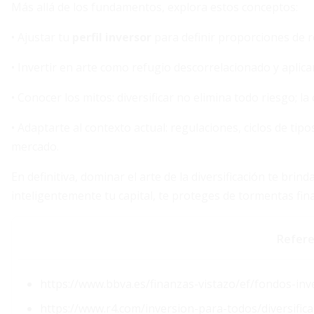
Más allá de los fundamentos, explora estos conceptos:
• Ajustar tu
perfil inversor
para definir proporciones de ren
• Invertir en arte como refugio descorrelacionado y aplic
• Conocer los mitos: diversificar no elimina todo riesgo; la
• Adaptarte al contexto actual: regulaciones, ciclos de tip
mercado.
En definitiva, dominar el arte de la diversificación te brin
inteligentemente tu capital, te proteges de tormentas fin
Refere
https://www.bbva.es/finanzas-vistazo/ef/fondos-inve
https://www.r4.com/inversion-para-todos/diversifica