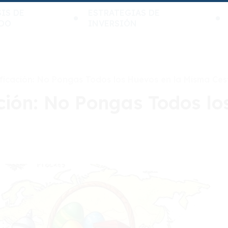
IS DE
ESTRATEGIAS DE
DO
INVERSIÓN
sificación: No Pongas Todos los Huevos en la Misma Ces
ación: No Pongas Todos lo