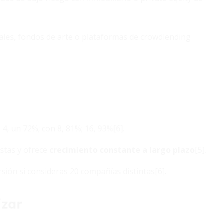
ales, fondos de arte o plataformas de crowdlending
4, un 72%; con 8, 81%; 16, 93%[6].
istas y ofrece
crecimiento constante a largo plazo
[5].
sión si consideras 20 compañías distintas[6].
izar