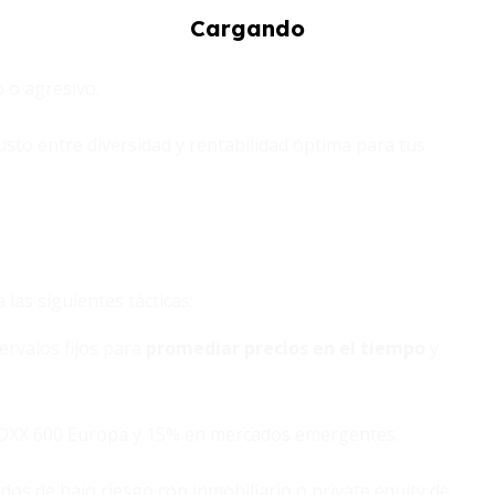
 o agresivo.
justo entre diversidad y rentabilidad óptima para tus
las siguientes tácticas:
ervalos fijos para
promediar precios en el tiempo
y
OXX 600 Europa y 15% en mercados emergentes.
dos de bajo riesgo con inmobiliario o private equity de