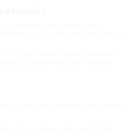
la Expresión
apital entre distintos activos, sectores y zonas
tunidades
. Es un principio tan antiguo como sabio: “no
 carteras menos volátiles que ofrecen rendimientos
pendencia de la evolución de un único instrumento
a fija, materias primas, inmobiliario, divisas y activos
nte y otros mercados para diluir impactos locales.