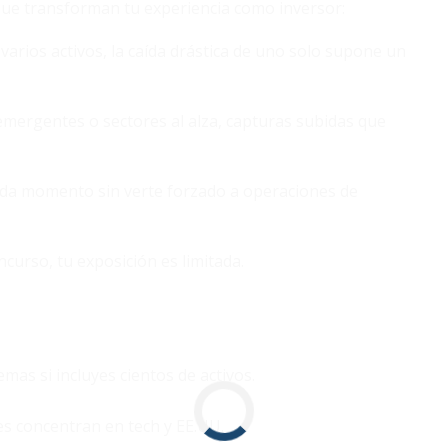
s que transforman tu experiencia como inversor:
re varios activos, la caída drástica de uno solo supone un
 emergentes o sectores al alza, capturas subidas que
cada momento sin verte forzado a operaciones de
ncurso, tu exposición es limitada.
mas si incluyes cientos de activos.
es concentran en tech y EE.UU.