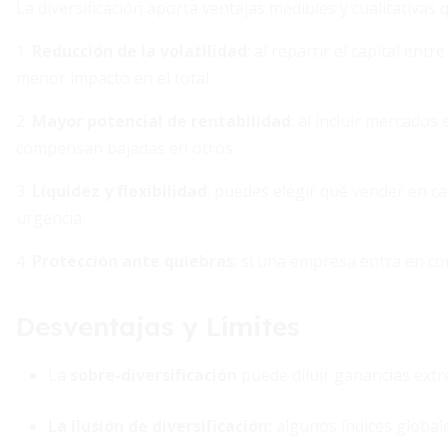
La diversificación aporta ventajas medibles y cualitativa
1.
Reducción de la volatilidad
: al repartir el capital ent
menor impacto en el total.
2.
Mayor potencial de rentabilidad
: al incluir mercados
compensan bajadas en otros.
3.
Liquidez y flexibilidad
: puedes elegir qué vender en 
urgencia.
4.
Protección ante quiebras
: si una empresa entra en co
Desventajas y Límites
La
sobre-diversificación
puede diluir ganancias extre
La ilusión de diversificación:
algunos índices global