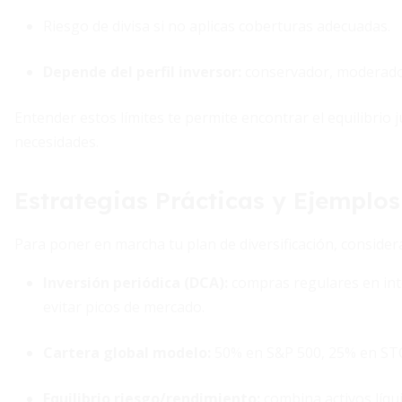
Riesgo de divisa si no aplicas coberturas adecuadas.
Depende del perfil inversor:
conservador, moderado
Entender estos límites te permite encontrar el equilibrio 
necesidades.
Estrategias Prácticas y Ejemplos
Para poner en marcha tu plan de diversificación, considera 
Inversión periódica (DCA)
:
compras regulares en int
evitar picos de mercado.
Cartera global modelo
:
50% en S&P 500, 25% en ST
Equilibrio riesgo/rendimiento
:
combina activos líqui