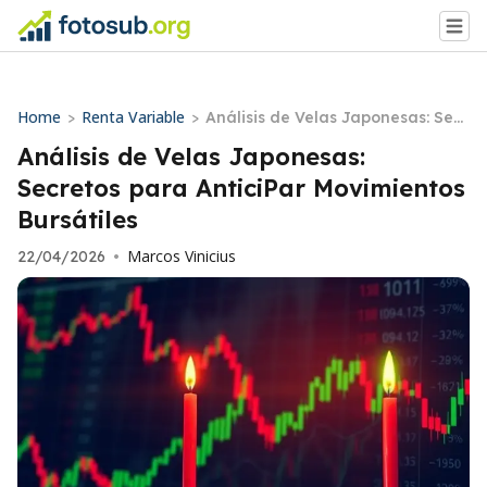
Home
Renta Variable
>
>
Análisis de Velas Japonesas: Secr
etos para AnticiPar Movimientos
Análisis de Velas Japonesas:
Bursátiles
Secretos para AnticiPar Movimientos
Bursátiles
Marcos Vinicius
22/04/2026
•