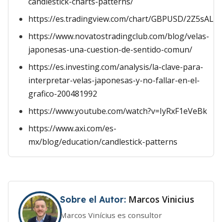
candlestick-charts-patterns/
https://es.tradingview.com/chart/GBPUSD/2Z5sAL1a
https://www.novatostradingclub.com/blog/velas-
japonesas-una-cuestion-de-sentido-comun/
https://es.investing.com/analysis/la-clave-para-
interpretar-velas-japonesas-y-no-fallar-en-el-
grafico-200481992
https://www.youtube.com/watch?v=IyRxF1eVeBk
https://www.axi.com/es-
mx/blog/education/candlestick-patterns
Marcos Vinicius
Sobre el Autor:
Marcos Vinícius es consultor