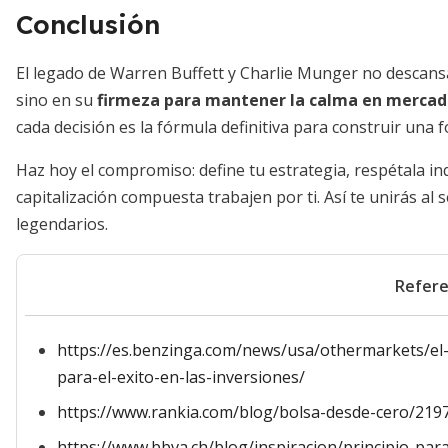
Conclusión
El legado de Warren Buffett y Charlie Munger no descansa
sino en su
firmeza para mantener la calma en mercad
cada decisión es la fórmula definitiva para construir una 
Haz hoy el compromiso: define tu estrategia, respétala i
capitalización compuesta trabajen por ti. Así te unirás al
legendarios.
Refere
https://es.benzinga.com/news/usa/othermarkets/el-s
para-el-exito-en-las-inversiones/
https://www.rankia.com/blog/bolsa-desde-cero/2197
https://www.bbva.ch/blog/inspiracion/principio-par