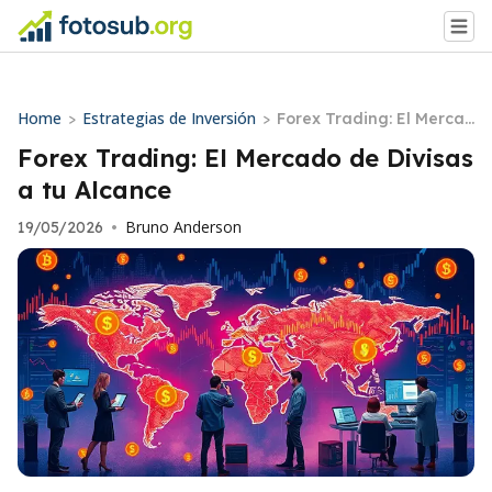
Home
Estrategias de Inversión
>
>
Forex Trading: El Merca
do de Divisas a tu Alcan
Forex Trading: El Mercado de Divisas
ce
a tu Alcance
Bruno Anderson
19/05/2026
•