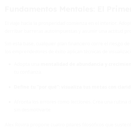
Fundamentos Mentales: El Prime
El viaje hacia la prosperidad comienza en el interior. Ado
derribar barreras autoimpuestas y asumir una actitud proa
Sin esta base, cualquier plan financiero corre el riesgo 
los emprendedores de éxito aplican técnicas de visualizaci
Adopta una
mentalidad de abundancia y crecimie
tu confianza.
Define tu “por qué”:
visualiza tus metas con clari
Afronta los errores como lecciones. Crea una rutina d
sin desmotivarte.
Alex Rovira propone cuatro pilares filosóficos que susten