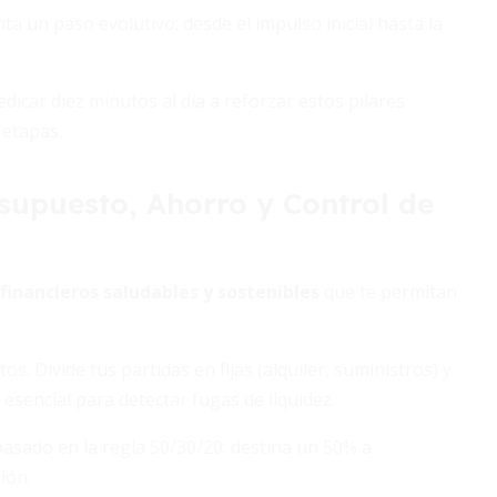
ta un paso evolutivo: desde el impulso inicial hasta la
edicar diez minutos al día a reforzar estos pilares
 etapas.
supuesto, Ahorro y Control de
financieros saludables y sostenibles
que te permitan
os. Divide tus partidas en fijas (alquiler, suministros) y
s esencial para detectar fugas de liquidez.
basado en la regla 50/30/20: destina un 50% a
ión.