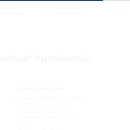
RENTA
EDUCACIÓN
VARIABLE
FINANCIERA
struir Patrimonio
Tabla de Contenidos
Fundamentos Mentales: El Primer
Paso
Hábitos Financieros Básicos:
Presupuesto, Ahorro y Control de
Gastos