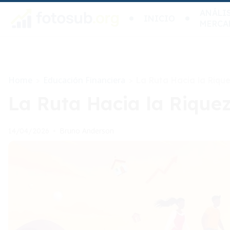
ANÁLIS
INICIO
MERCA
Home
Educación Financiera
>
>
La Ruta Hacia la Riqu
La Ruta Hacia la Riquez
Bruno Anderson
14/04/2026
•