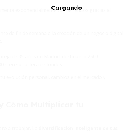
menta exponencialmente tus beneficios gracias al
ance de fin de semana o la creación de un negocio digital
.
pareja de 35 años en Madrid, destinaron 250 €
0 € en su cartera de fondos.
 tu evolución personal, cambios en el mercado y
y Cómo Multiplicar tu
ero a trabajar. La
diversificación inteligente de tus