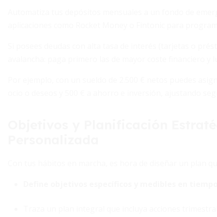
Automatiza tus depósitos mensuales a un fondo de emergen
aplicaciones como Rocket Money o Fintonic para programa
Si posees deudas con alta tasa de interés (tarjetas o prés
avalancha: paga primero las de mayor coste financiero y l
Por ejemplo, con un sueldo de 2.500 € netos puedes asig
ocio o deseos y 500 € a ahorro e inversión, ajustando seg
Objetivos y Planificación Estrat
Personalizada
Con tus hábitos en marcha, es hora de diseñar un plan que
Define
objetivos específicos y medibles en tiemp
Traza un plan integral que incluya acciones trimestral