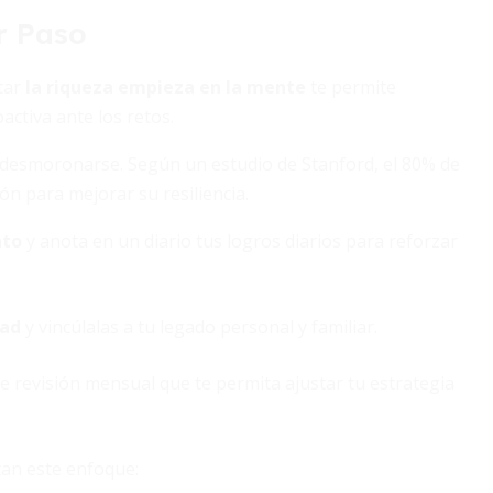
r Paso
ptar
la riqueza empieza en la mente
te permite
ctiva ante los retos.
de desmoronarse. Según un estudio de Stanford, el 80% de
ón para mejorar su resiliencia.
nto
y anota en un diario tus logros diarios para reforzar
dad
y vincúlalas a tu legado personal y familiar.
e revisión mensual que te permita ajustar tu estrategia
tan este enfoque: