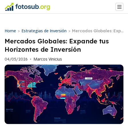
Home
Estrategias de Inversión
>
>
Mercados Globales: Exp
ande tus Horizontes de I
Mercados Globales: Expande tus
nversión
Horizontes de Inversión
Marcos Vinicius
04/05/2026
•