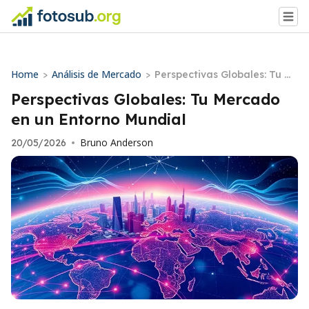
Home
Análisis de Mercado
>
>
Perspectivas Globales: Tu M
ercado en un Entorno Mundi
Perspectivas Globales: Tu Mercado
al
en un Entorno Mundial
Bruno Anderson
20/05/2026
•