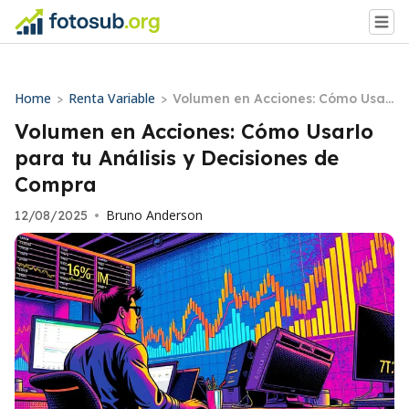
Home
Renta Variable
>
>
Volumen en Acciones: Cómo Usarl
o para tu Análisis y Decisiones de
Volumen en Acciones: Cómo Usarlo
Compra
para tu Análisis y Decisiones de
Compra
Bruno Anderson
12/08/2025
•