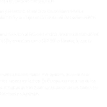
buscan un entorno más pausado.
s y Fráncfort, el mercado cobra nueva vida. La
atilidad y un flujo constante de noticias sobre el BCE,
va York con el final de Londres, creando el tradicional
 USD y en índices como S&P 500 o Nasdaq, lo que la
 amplifica tus resultados. Por ejemplo, durante Asia
los rangos estrechos. En Europa, las rupturas de los
os, mientras que en América los movimientos suelen ser
e Nóminas no Agrícolas.