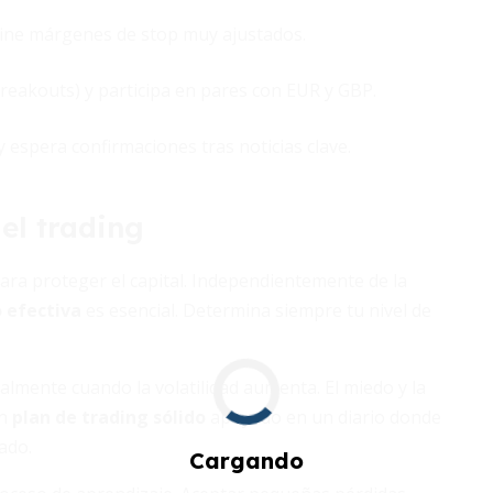
efine márgenes de stop muy ajustados.
reakouts) y participa en pares con EUR y GBP.
 espera confirmaciones tras noticias clave.
del trading
para proteger el capital. Independientemente de la
o efectiva
es esencial. Determina siempre tu nivel de
almente cuando la volatilidad aumenta. El miedo y la
un
plan de trading sólido
apoyado en un diario donde
ado.