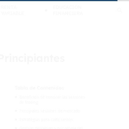
RENTA
EDUCACIÓN
VARIABLE
FINANCIERA
Principiantes
Tabla de Contenidos
Beneficios de conocer las sesiones
de trading
Principales sesiones de mercado
Estratégias para cada sesión
Gestión del riesgo y psicología del