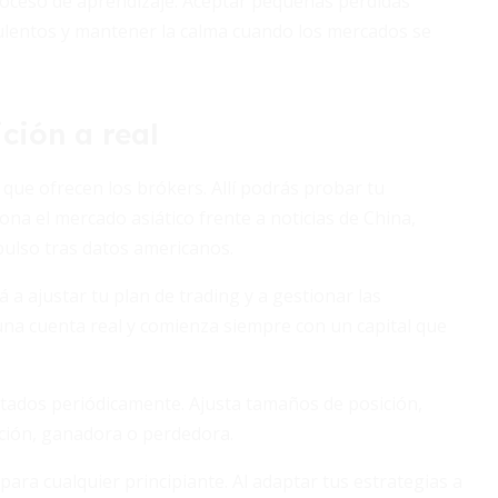
ceso de aprendizaje. Aceptar pequeñas pérdidas
bulentos y mantener la calma cuando los mercados se
ción a real
 que ofrecen los brókers. Allí podrás probar tu
ona el mercado asiático frente a noticias de China,
ulso tras datos americanos.
a ajustar tu plan de trading y a gestionar las
 una cuenta real y comienza siempre con un capital que
sultados periódicamente. Ajusta tamaños de posición,
ación, ganadora o perdedora.
ra cualquier principiante. Al adaptar tus estrategias a