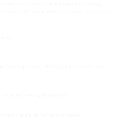
ectiva
y trabajando tu
psicología del trading
,
ieza hoy a diseñar tu ritmo de mercado y da el primer
ncias
mo-empezar-a-hacer-trading-guia-completa-para-
rex-basics/forex-principiantes
ender-trading-de-forma-inteligente/