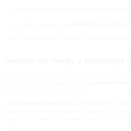
En sesión asiática, prioriza estrategias de rango y d
En sesión europea, busca
estrategias de ruptura
(b
En sesión americana, controla el tamaño de posición y
Gestión del riesgo y psicología 
Conocer las sesiones no exime de la disciplina necesaria 
franja horaria, aplicar reglas claras de
gestión del riesg
stop loss y take profit antes de entrar.
La
psicología del trading
juega un papel decisivo, especi
codicia pueden llevarte a decisiones impulsivas. Mantén 
registres tus operaciones: entrada, salida, motivo y result