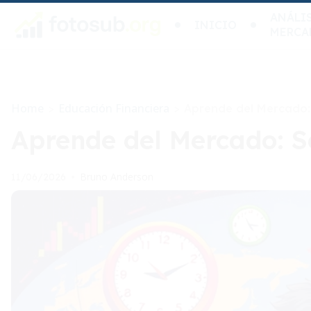
ANÁLIS
INICIO
MERCA
Home
Educación Financiera
>
>
Aprende del Mercado: 
Aprende del Mercado: Se
Bruno Anderson
11/06/2026
•