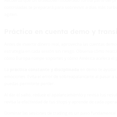
Recuerda que un drawdown moderado forma parte del pro
controladas te preparará para sobrevivir a días más tur
agiten.
Práctica en cuenta demo y transi
Antes de invertir dinero real, aprovecha las cuentas demo
estrategia en cada sesión sin riesgo. Observa cómo reacci
cómo Europa rompe soportes y cómo América acelera el p
La
práctica constante y disciplinada
en demo te ayudará 
emociones. Evita el error de sobreapalancarte al pasar a
puedas permitirte perder.
Al dar el salto, reduce el apalancamiento y revisa tus re
revisa la efectividad de tus stops y aprende de cada oper
Dominar las sesiones de trading es un paso fundamental pa