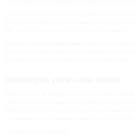
Esto es ideal para estrategias de rango y para quienes 
Cuando Europa entra en acción, especialmente con Londre
apertura de la Bolsa de Londres suele generar picos de vol
PMI y datos de empleo que intensifican los movimientos.
Finalmente, la
sesión americana
combina la fuerza de Nue
"horario pico". Aquí abundan oportunidades en pares con
convierte en una de las franjas favoritas del day trader.
Estratégias para cada sesión
Definir tu estilo de trading en función de la sesión activa
puedes centrarte en pares con JPY y AUD para aprovechar 
niveles marcados en Asia ofrecen puntos de entrada clar
más explosivos tras la publicación de datos de la Fed o d
Para optimizar tu operativa: