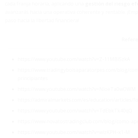
cada franja horaria, aplicando una
gestión del riesgo ef
avanzarás hacia una operativa coherente y rentable. ¡Emp
paso hacia la libertad financiera!
Refere
https://www.youtube.com/watch?v=Z-11MBl5zkA
https://www.tradingybolsaparatorpes.com/blog/co
principiantes
https://www.youtube.com/watch?v=NloeTa0wOWM
https://admiralmarkets.com/es/education/articles/fo
https://www.youtube.com/watch?v=TdEbkTk40qQ
https://www.novatostradingclub.com/blog/como-apr
https://www.youtube.com/watch?v=wlzKPH-x1-M