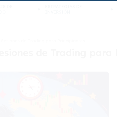
IS DE
ESTRATEGIAS DE
DO
INVERSIÓN
Sesiones de Trading para Principiantes
siones de Trading para 