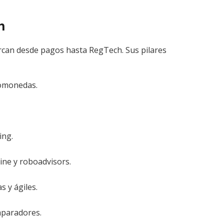
h
rcan desde pagos hasta RegTech. Sus pilares
tomonedas.
ing.
ine y roboadvisors.
s y ágiles.
paradores.