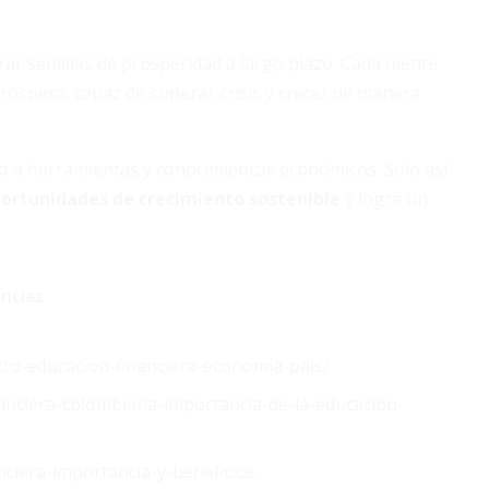
brar semillas de prosperidad a largo plazo. Cada mente
próspera, capaz de superar crisis y crecer de manera
eso a herramientas y conocimientos económicos. Solo así
ortunidades de crecimiento sostenible
y logre un
ncias
to-educacion-financiera-economia-pais/
anciera-colombia/la-importancia-de-la-educacion-
ciera-importancia-y-beneficios