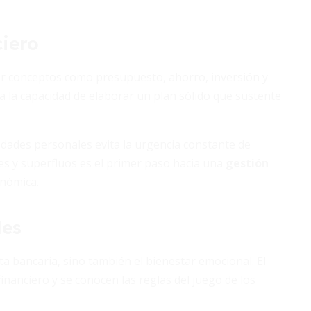
ciero
der conceptos como presupuesto, ahorro, inversión y
a la capacidad de elaborar un plan sólido que sustente
idades personales evita la urgencia constante de
es y superfluos es el primer paso hacia una
gestión
onómica.
les
ta bancaria, sino también el bienestar emocional. El
nanciero y se conocen las reglas del juego de los