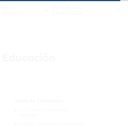
RENTA
EDUCACIÓN
VARIABLE
FINANCIERA
a Educación
Tabla de Contenidos
La Base del Conocimiento
Financiero
Ventajas Personales y Emocionales