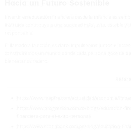
Hacia un Futuro Sostenible
Invertir en educación financiera desde la infancia es sem
instruida contribuye a una sociedad más justa, estable y 
responsable.
El llamado a la acción es claro: impulsemos juntos el acc
construiremos un mundo donde cada persona goce de
op
bienestar duradero.
Refere
https://www.mapfre.com/actualidad/economia/impac
https://www.progresion.com.co/blogs/educacion-fin
financiera-para-el-exito-personal/
https://www.scotiabank.com.pe/blog/educacion-finan