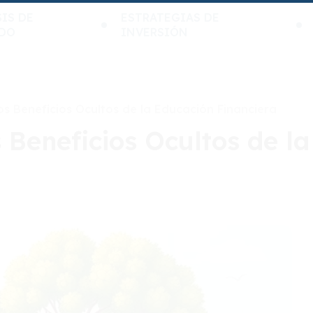
IS DE
ESTRATEGIAS DE
DO
INVERSIÓN
os Beneficios Ocultos de la Educación Financiera
s Beneficios Ocultos de l