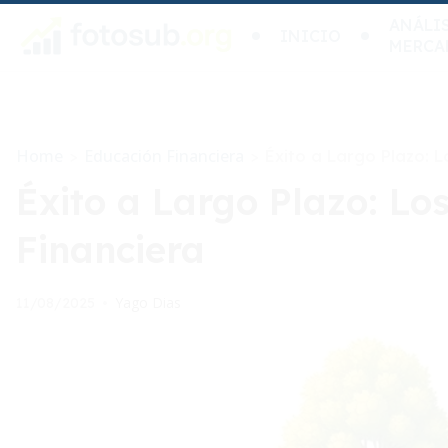
ANÁLIS
INICIO
MERCA
Home
Educación Financiera
>
>
Éxito a Largo Plazo: L
Éxito a Largo Plazo: Lo
Financiera
Yago Dias
11/08/2025
•