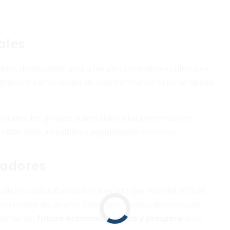
.
ales
ces, deben adaptarse a las particularidades culturales,
genérica pierde poder de transformación si no se ajusta
 rurales, los grupos vulnerables y las personas con
 materiales accesibles y seguimiento continuo.
radores
y talleres comunitarios han logrado que más del 60% de
l en menos de un año. Estos testimonios demuestran
adenar un
futuro económico sólido y próspero
para