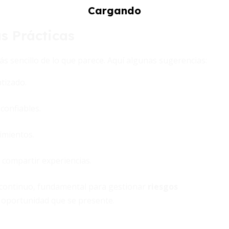
s Prácticas
más sencillo de lo que parece. Aquí algunas sugerencias:
tizado.
confiables.
imientos.
compartir experiencias.
 continuo, fundamental para gestionar
riesgos
 oportunidad que se presente.