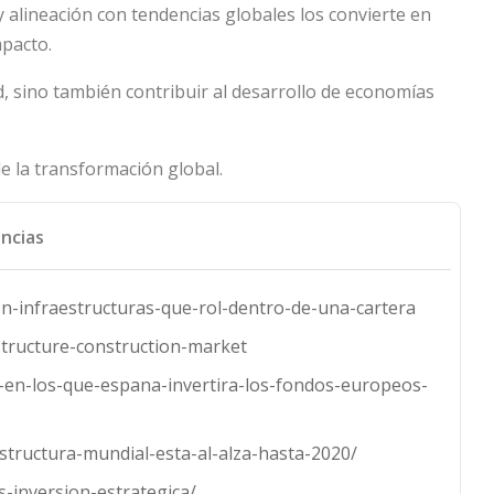
y alineación con tendencias globales los convierte en
mpacto.
d, sino también contribuir al desarrollo de economías
de la transformación global.
ncias
en-infraestructuras-que-rol-dentro-de-una-cartera
structure-construction-market
s-en-los-que-espana-invertira-los-fondos-europeos-
structura-mundial-esta-al-alza-hasta-2020/
s-inversion-estrategica/