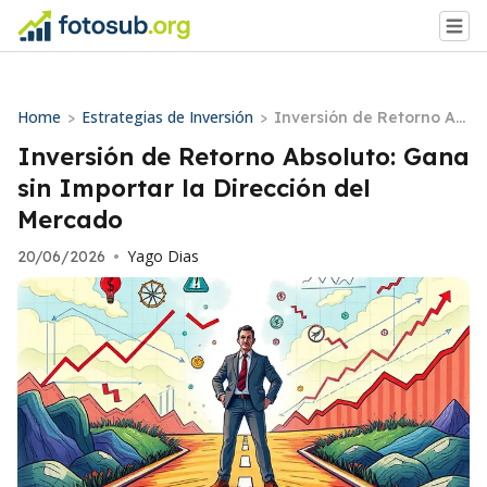
Home
Estrategias de Inversión
>
>
Inversión de Retorno Ab
soluto: Gana sin Importa
Inversión de Retorno Absoluto: Gana
r la Dirección del Merca
sin Importar la Dirección del
do
Mercado
Yago Dias
20/06/2026
•