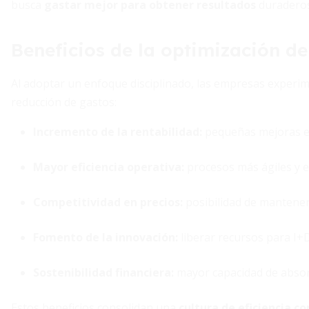
busca
gastar mejor para obtener resultados
duraderos
Beneficios de la optimización de
Al adoptar un enfoque disciplinado, las empresas experim
reducción de gastos:
Incremento de la rentabilidad
:
pequeñas mejoras en
Mayor eficiencia operativa
:
procesos más ágiles y e
Competitividad en precios
:
posibilidad de mantener
Fomento de la innovación
:
liberar recursos para I+D
Sostenibilidad financiera
:
mayor capacidad de abso
Estos beneficios consolidan una
cultura de eficiencia c