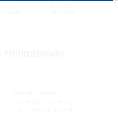
RENTA
EDUCACIÓN
VARIABLE
FINANCIERA
s Minimizando
Tabla de Contenidos
Qué es la optimización de costos
Beneficios de la optimización de
costos