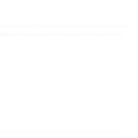
s
rtidas al azar. Se trata de un método estructurado que
iente
, eliminando gastos innecesarios sin sacrificar la
s.
afectar negativamente la operación, la optimización