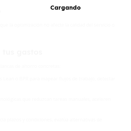
o
e la optimización no afecte la calidad del servicio o
 tus gastos
alancas de ahorro concretas:
as Lean o BPR para mapear flujos de trabajo, detectar
cnológicas que reduzcan tareas manuales, aceleren
ia plazos y condiciones, evalúa alternativas de