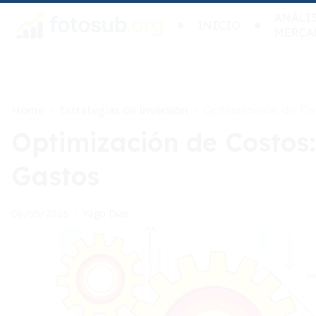
ANÁLIS
INICIO
MERCA
Home
Estrategias de Inversión
>
>
Optimización de Co
Optimización de Costos
Gastos
Yago Dias
06/05/2026
•