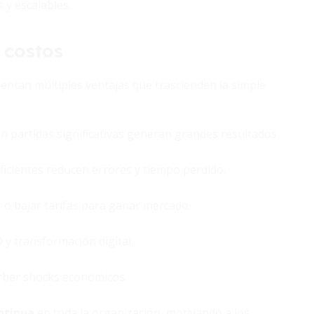
 y escalables.
 costos
entan múltiples ventajas que trascienden la simple
 partidas significativas generan grandes resultados.
ficientes reducen errores y tiempo perdido.
 o bajar tarifas para ganar mercado.
 y transformación digital.
rber shocks económicos.
ontinua
en toda la organización, motivando a los