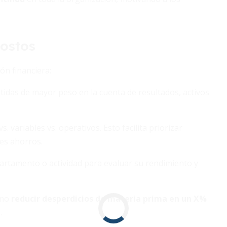
costos
ón financiera:
artidas de mayor peso en la cuenta de resultados, activos
vs. variables vs. operativos. Esto facilita priorizar
es ahorros.
epartamento o actividad para evaluar su rendimiento y
omo
reducir desperdicios de materia prima en un X%
.